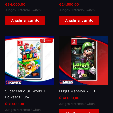
₡
34.000,00
₡
24.500,00
Juegos Nintendo Switch
Juegos Nintendo Switch
Añadir al carrito
Añadir al carrito
Super Mario 3D World +
Luigi’s Mansion 2 HD
Bowser’s Fury
₡
34.000,00
Juegos Nintendo Switch
₡
31.500,00
Juegos Nintendo Switch