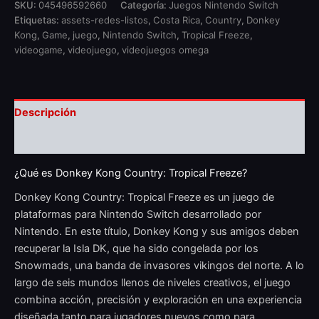
SKU:
045496592660
Categoría:
Juegos Nintendo Switch
Etiquetas:
assets-redes-listos
,
Costa Rica
,
Country
,
Donkey
Kong
,
Game
,
juego
,
Nintendo Switch
,
Tropical Freeze
,
videogame
,
videojuego
,
videojuegos omega
Descripción
Valoraciones (0)
¿Qué es Donkey Kong Country: Tropical Freeze?
Donkey Kong Country: Tropical Freeze es un juego de
plataformas para Nintendo Switch desarrollado por
Nintendo. En este título, Donkey Kong y sus amigos deben
recuperar la Isla DK, que ha sido congelada por los
Snowmads, una banda de invasores vikingos del norte. A lo
largo de seis mundos llenos de niveles creativos, el juego
combina acción, precisión y exploración en una experiencia
diseñada tanto para jugadores nuevos como para