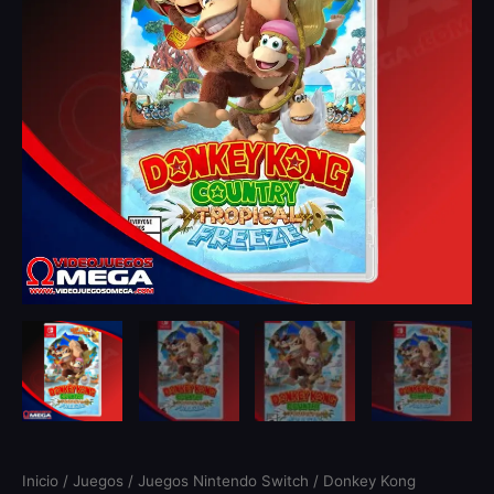
Inicio
/
Juegos
/
Juegos Nintendo Switch
/ Donkey Kong