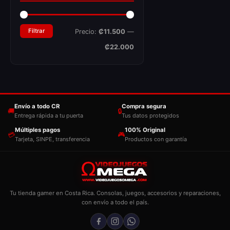
Filtrar
Precio:
₡11.500
—
₡22.000
Envío a todo CR
Compra segura
🚚
🔒
Entrega rápida a tu puerta
Tus datos protegidos
Múltiples pagos
100% Original
💳
🎮
Tarjeta, SINPE, transferencia
Productos con garantía
Tu tienda gamer en Costa Rica. Consolas, juegos, accesorios y reparaciones,
con envío a todo el país.