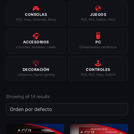
🎮
💿
CONSOLAS
JUEGOS
PS5, Xbox, Nintendo, Retro
PS5, PS4, Switch, Xbox
🎧
🖥️
ACCESORIOS
PC
Controles, headsets, cables
Componentes, periféricos
💡
🕹️
DECORACIÓN
CONTROLES
Lámparas, figuras gaming
PS5, PS4, Xbox, Switch
Showing all 14 results