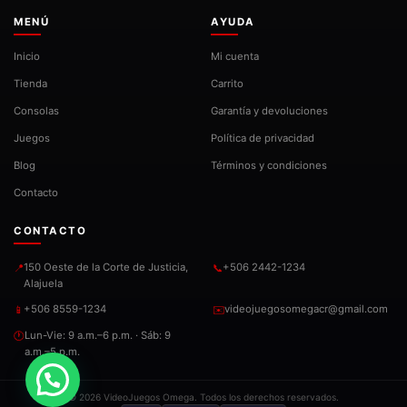
MENÚ
AYUDA
Inicio
Mi cuenta
Tienda
Carrito
Consolas
Garantía y devoluciones
Juegos
Política de privacidad
Blog
Términos y condiciones
Contacto
CONTACTO
150 Oeste de la Corte de Justicia,
+506 2442-1234
📍
📞
Alajuela
+506 8559-1234
videojuegosomegacr@gmail.com
📱
✉️
Lun-Vie: 9 a.m.–6 p.m. · Sáb: 9
🕐
a.m.–5 p.m.
© 2026 VideoJuegos Omega. Todos los derechos reservados.