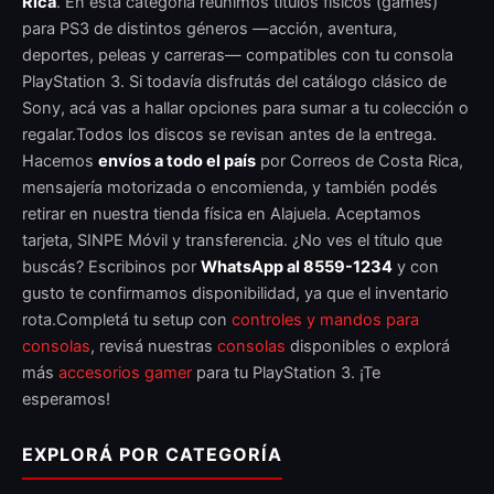
Rica
. En esta categoría reunimos títulos físicos (games)
para PS3 de distintos géneros —acción, aventura,
deportes, peleas y carreras— compatibles con tu consola
PlayStation 3. Si todavía disfrutás del catálogo clásico de
Sony, acá vas a hallar opciones para sumar a tu colección o
regalar.Todos los discos se revisan antes de la entrega.
Hacemos
envíos a todo el país
por Correos de Costa Rica,
mensajería motorizada o encomienda, y también podés
retirar en nuestra tienda física en Alajuela. Aceptamos
tarjeta, SINPE Móvil y transferencia. ¿No ves el título que
buscás? Escribinos por
WhatsApp al 8559-1234
y con
gusto te confirmamos disponibilidad, ya que el inventario
rota.Completá tu setup con
controles y mandos para
consolas
, revisá nuestras
consolas
disponibles o explorá
más
accesorios gamer
para tu PlayStation 3. ¡Te
esperamos!
EXPLORÁ POR CATEGORÍA