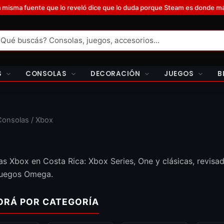
 fuente que lo reveló dice que lo duda porque Steam es donde más vend
S
CONSOLAS
DECORACIÓN
JUEGOS
B
Consolas
/ Xbox
s Xbox en Costa Rica: Xbox Series, One y clásicas, revisad
uegos Omega.
ORÁ POR CATEGORÍA