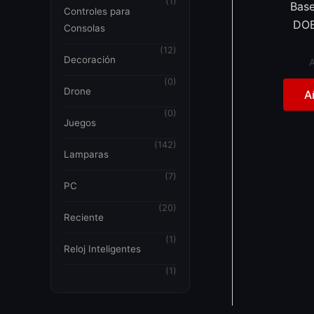
(1)
Base
Controles para
DOB
Consolas
(12)
Decoración
(0)
Drone
A
(0)
Juegos
(142)
Lamparas
(7)
PC
(20)
Reciente
(1)
Reloj Inteligentes
(1)