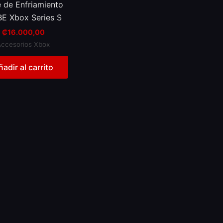
 de Enfriamiento
E Xbox Series S
₡
16.000,00
Accesorios Xbox
ñadir al carrito