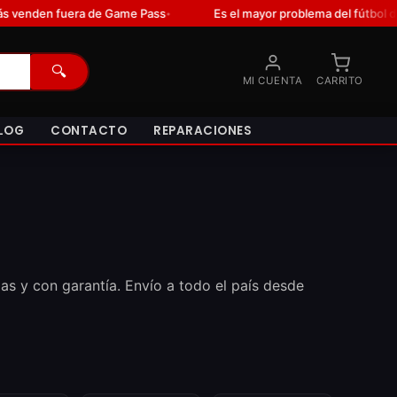
en fuera de Game Pass
Es el mayor problema del fútbol desde hac
•
🔍
MI CUENTA
CARRITO
LOG
CONTACTO
REPARACIONES
as y con garantía. Envío a todo el país desde