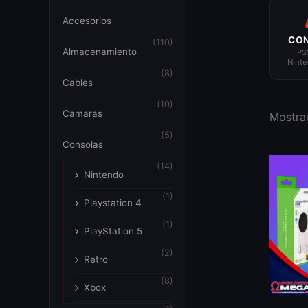
Accesorios
CO
(110)
Almacenamiento
PS
Ninte
(8)
Cables
(10)
Camaras
Mostran
(5)
Consolas
(14)
Nintendo
(1)
Playstation 4
(1)
PlayStation 5
(2)
Retro
(8)
Xbox