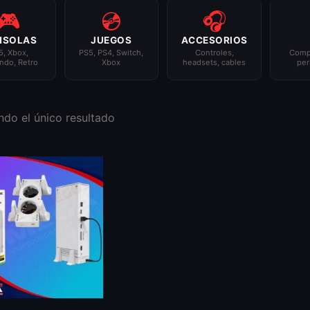
🎮
💿
🎧
NSOLAS
JUEGOS
ACCESORIOS
5, Xbox,
PS5, PS4, Switch,
Controles,
Comp
ndo, Retro
Xbox
headsets, cables
per
do el único resultado