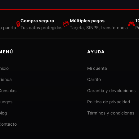
Compra segura
Múltiples pagos
1
🔒
💳
🎮
u puerta
Tus datos protegidos
Tarjeta, SINPE, transferencia
P
MENÚ
AYUDA
Inicio
Mi cuenta
Tienda
Carrito
Consolas
Garantía y devoluciones
Juegos
Política de privacidad
Blog
Términos y condiciones
Contacto