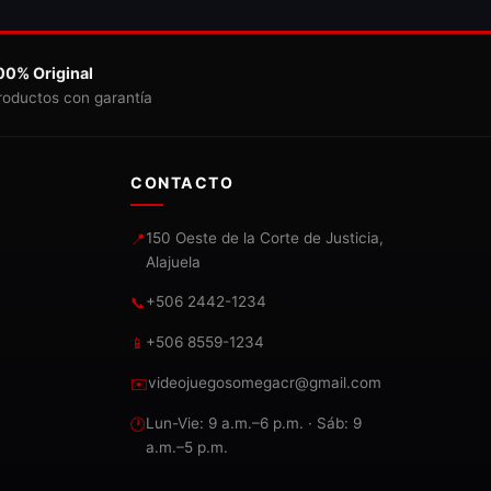
00% Original
roductos con garantía
CONTACTO
150 Oeste de la Corte de Justicia,
📍
Alajuela
+506 2442-1234
📞
+506 8559-1234
📱
videojuegosomegacr@gmail.com
✉️
Lun-Vie: 9 a.m.–6 p.m. · Sáb: 9
🕐
a.m.–5 p.m.