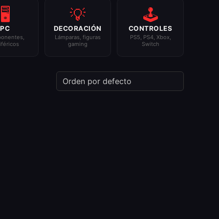
🖥️
💡
🕹️
PC
DECORACIÓN
CONTROLES
onentes,
Lámparas, figuras
PS5, PS4, Xbox,
iféricos
gaming
Switch