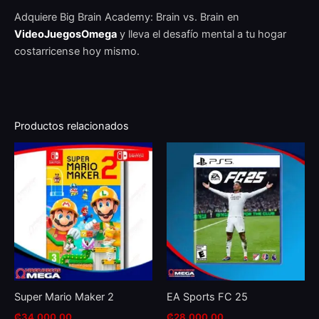
Adquiere Big Brain Academy: Brain vs. Brain en
VideoJuegosOmega
y lleva el desafío mental a tu hogar
costarricense hoy mismo.
Productos relacionados
Th
pr
ha
mul
var
Th
op
ma
be
Super Mario Maker 2
EA Sports FC 25
ch
₡
34.000,00
₡
28.000,00