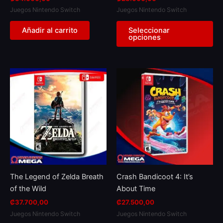
on
Juegos Nintendo Switch
Juegos Nintendo Switch
th
pr
Añadir al carrito
Seleccionar
opciones
pa
The Legend of Zelda Breath
Crash Bandicoot 4: It’s
of the Wild
About Time
₡
37.700,00
₡
27.500,00
Juegos Nintendo Switch
Juegos Nintendo Switch