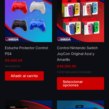
pr
ha
mul
var
Th
op
ma
be
Estuche Protector Control
Control Nintendo Switch
ch
PS4
JoyCon Original Azul y
on
Amarillo
₡
9.000,00
th
Accesorios
₡
45.500,00
pr
Controles para Consolas
pa
Añadir al carrito
Seleccionar
opciones