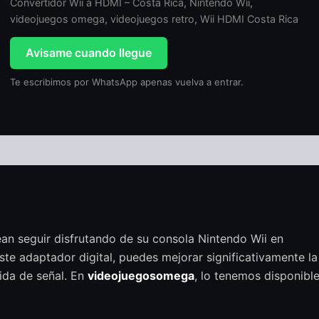
Convertidor Wii a HDMI – Costa Rica
,
Nintendo Wii
,
videojuegos omega
,
videojuegos retro
,
Wii HDMI Costa Rica
Avisame cuando llegue
Te escribimos por WhatsApp apenas vuelva a entrar.
ean seguir disfrutando de su consola Nintendo Wii en
e adaptador digital, puedes mejorar significativamente la
dida de señal. En
videojuegosomega
, lo tenemos disponibl