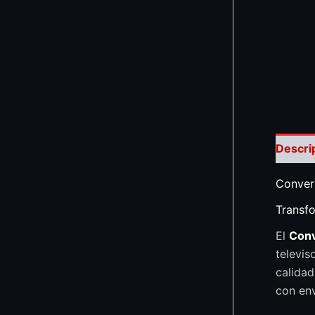
Descri
Convert
Transfo
El
Conv
televis
calidad
con en