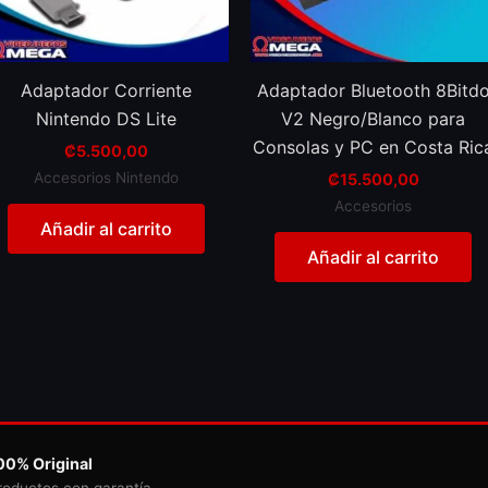
Adaptador Corriente
Adaptador Bluetooth 8Bitd
Nintendo DS Lite
V2 Negro/Blanco para
Consolas y PC en Costa Ric
₡
5.500,00
Accesorios Nintendo
₡
15.500,00
Accesorios
Añadir al carrito
Añadir al carrito
00% Original