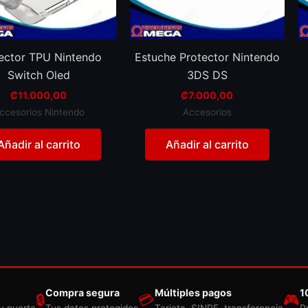
ector TPU Nintendo
Estuche Protector Nintendo
Switch Oled
3DS DS
₡
11.000,00
₡
7.000,00
ccesorios Nintendo
Accesorios
Añadir al carrito
Añadir al carrito
Compra segura
Múltiples pagos
1
🔒
💳
🎮