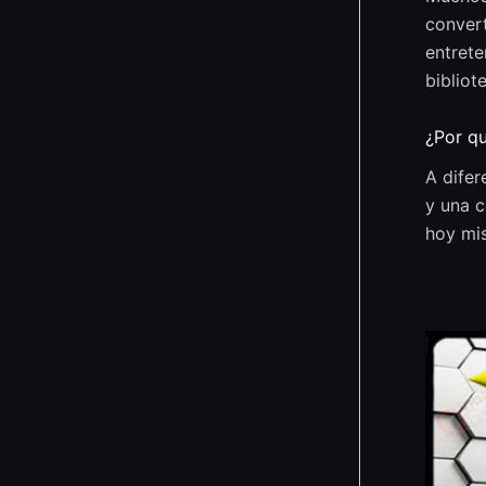
convert
entrete
bibliot
¿Por qu
A difer
y una c
hoy mi