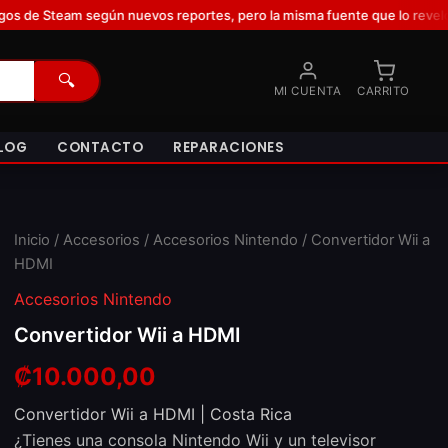
s reportes, pero la misma fuente que lo reveló dice que lo duda porqu
🔍
MI CUENTA
CARRITO
LOG
CONTACTO
REPARACIONES
Inicio
/
Accesorios
/
Accesorios Nintendo
/ Convertidor Wii a
HDMI
Accesorios Nintendo
Convertidor Wii a HDMI
₡
10.000,00
Convertidor Wii a HDMI | Costa Rica
¿Tienes una consola Nintendo Wii y un televisor