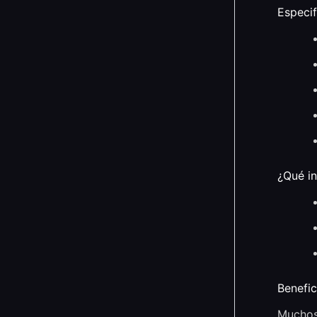
Especif
¿Qué in
Benefic
Muchos