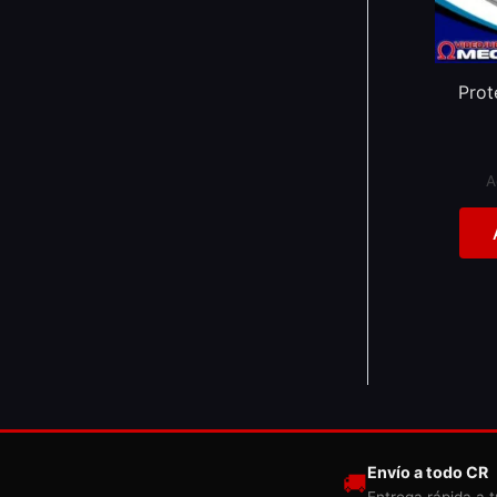
Prot
A
Envío a todo CR
🚚