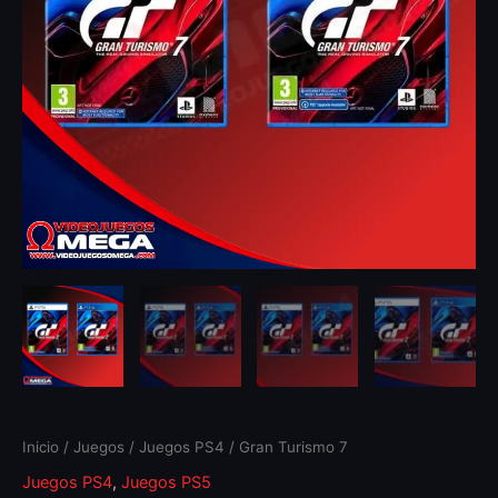
Inicio
/
Juegos
/
Juegos PS4
/ Gran Turismo 7
Juegos PS4
,
Juegos PS5