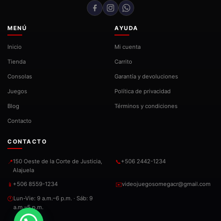
MENÚ
AYUDA
Inicio
Mi cuenta
Tienda
Carrito
Consolas
Garantía y devoluciones
Juegos
Política de privacidad
Blog
Términos y condiciones
Contacto
CONTACTO
150 Oeste de la Corte de Justicia,
+506 2442-1234
📍
📞
Alajuela
+506 8559-1234
videojuegosomegacr@gmail.com
📱
✉️
Lun-Vie: 9 a.m.–6 p.m. · Sáb: 9
🕐
a.m.–5 p.m.