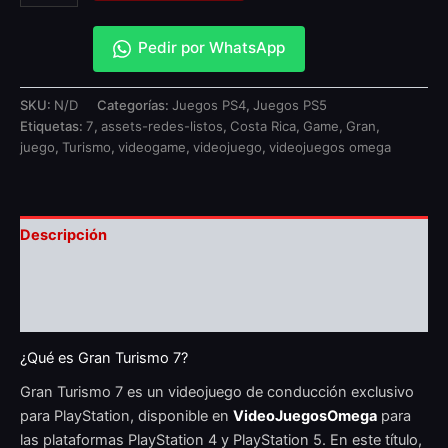
Pedir por WhatsApp
SKU:
N/D
Categorías:
Juegos PS4
,
Juegos PS5
Etiquetas:
7
,
assets-redes-listos
,
Costa Rica
,
Game
,
Gran
,
juego
,
Turismo
,
videogame
,
videojuego
,
videojuegos omega
Descripción
Información adicional
Valoraciones (0)
¿Qué es Gran Turismo 7?
Gran Turismo 7 es un videojuego de conducción exclusivo
para PlayStation, disponible en
VideoJuegosOmega
para
las plataformas PlayStation 4 y PlayStation 5. En este título,