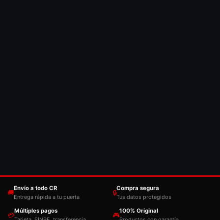
Envío a todo CR
Compra segura
🚚
🔒
Entrega rápida a tu puerta
Tus datos protegidos
Múltiples pagos
100% Original
💳
🎮
Tarjeta, SINPE, transferencia
Productos con garantía