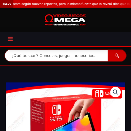
Omitir
 según nuevos reportes, pero la misma fuente que lo reveló dice que lo duda porqu
📰
BLOG
e
ir
al
contenido
🔍