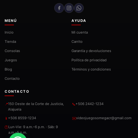
MENÚ
AYUDA
Inicio
Mi cuenta
Tienda
Carrito
Consolas
Garantía y devoluciones
Juegos
Política de privacidad
Blog
Términos y condiciones
Contacto
CONTACTO
150 Oeste de la Corte de Justicia,
+506 2442-1234
📍
📞
Alajuela
+506 8559-1234
videojuegosomegacr@gmail.com
📱
✉️
Lun-Vie: 9 a.m.–6 p.m. · Sáb: 9
🕐
a.m.–5 p.m.