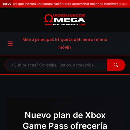
Omitir
así que lanzará una actualización para aprovechar mejor su hardware y que el título 
📰
BLOG
e
ir
al
contenido
Menú principal: Etiqueta del menú (menú
móvil)
🔍
Nuevo plan de Xbox
Game Pass ofrecería