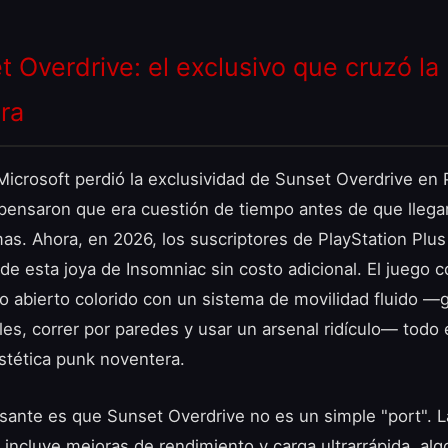
t Overdrive: el exclusivo que cruzó la
era
icrosoft perdió la exclusividad de Sunset Overdrive en 
ensaron que era cuestión de tiempo antes de que llegar
mas. Ahora, en 2026, los suscriptores de PlayStation Plu
 de esta joya de Insomniac sin costo adicional. El juego 
 abierto colorido con un sistema de movilidad fluido —g
eles, correr por paredes y usar un arsenal ridículo— todo
stética punk noventera.
esante es que Sunset Overdrive no es un simple "port". L
 incluye mejoras de rendimiento y carga ultrarrápida, alg