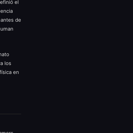
finió el
lencia
mantes de
 suman
mato
a los
física en