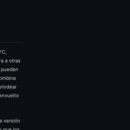
PC,
a a otras
s pueden
combina
rindear
 envuelto
a versión
o que los