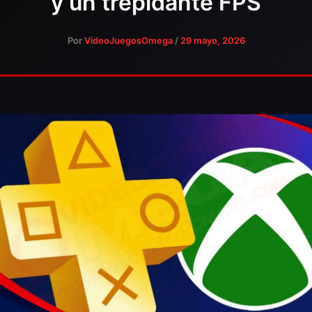
y un trepidante FPS
Por
VideoJuegosOmega
/
29 mayo, 2026