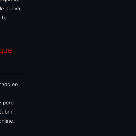
 de nueva
 te
 que
asado en
e pero
cubrir
nline.