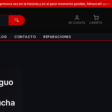
oria y en el peor momento posible, Minecraft aumenta sus requisitos y 
🔍
MI CUENTA
CARRITO
LOG
CONTACTO
REPARACIONES
iguo
ucha