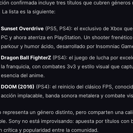
ación confirmada incluye tres títulos que cubren géneros
. La lista es la siguiente:
Sunset Overdrive
(PS5, PS4): el exclusivo de Xbox que 
PC y ahora aterriza en PlayStation. Un shooter frenétic
parkour y humor ácido, desarrollado por Insomniac Gam
Dragon Ball FighterZ
(PS4): el juego de lucha por excel
la franquicia, con combates 3v3 y estilo visual que captu
esencia del anime.
DOOM (2016)
(PS4): el reinicio del clásico FPS, conoci
acción implacable, banda sonora metalera y combate vis
 representa un género distinto, pero comparten una cal
ible. Sony no está improvisando: apuesta por títulos con
n crítica y popularidad entre la comunidad.