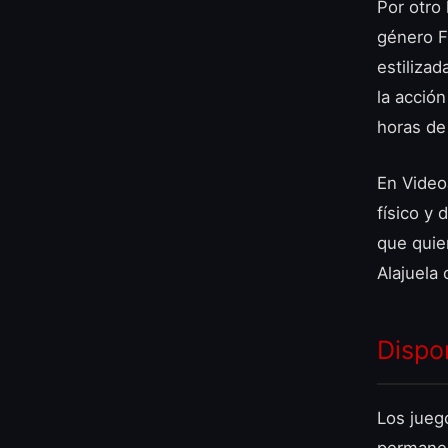
Por otro
género F
estiliza
la acció
horas de 
En Video
físico y 
que quie
Alajuela 
Dispo
Los jueg