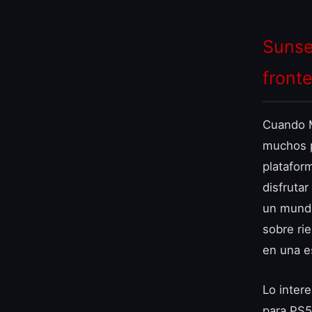
Sunse
front
Cuando M
muchos p
platafor
disfrutar
un mundo
sobre ri
en una e
Lo inter
para PS5