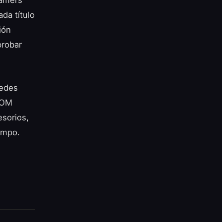
gamers
da título
ión
probar
uedes
OOM
esorios,
empo.