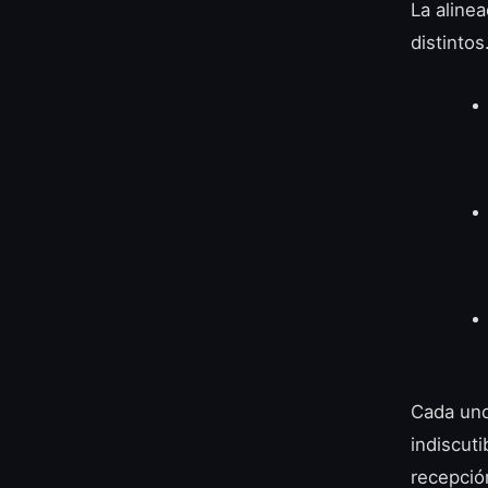
La aline
distintos
Cada uno
indiscut
recepció