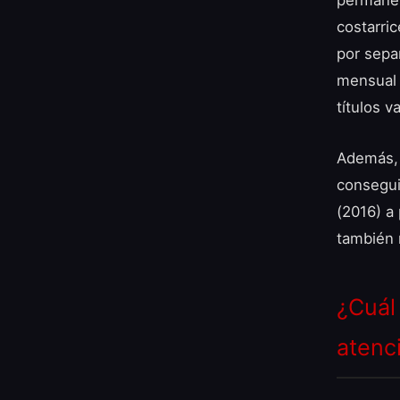
permanen
costarri
por sepa
mensual 
títulos v
Además, 
consegui
(2016) a
también 
¿Cuál
atenc