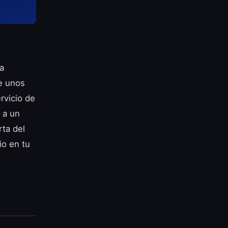
la
e unos
rvicio de
 a un
rta del
io en tu