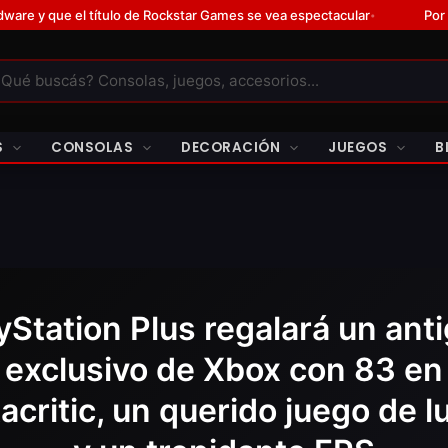
de Rockstar Games se vea espectacular
Por primera vez en la hist
•
S
CONSOLAS
DECORACIÓN
JUEGOS
B
yStation Plus regalará un ant
exclusivo de Xbox con 83 en
acritic, un querido juego de l