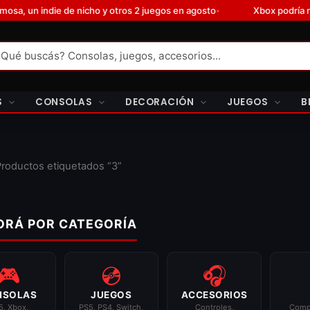
indie de nicho y otros 2 juegos en agosto
Xbox podría retirar 
•
S
CONSOLAS
DECORACIÓN
JUEGOS
B
Productos etiquetados “3”
ORÁ POR CATEGORÍA
🎮
💿
🎧
NSOLAS
JUEGOS
ACCESORIOS
5, Xbox,
PS5, PS4, Switch,
Controles,
Comp