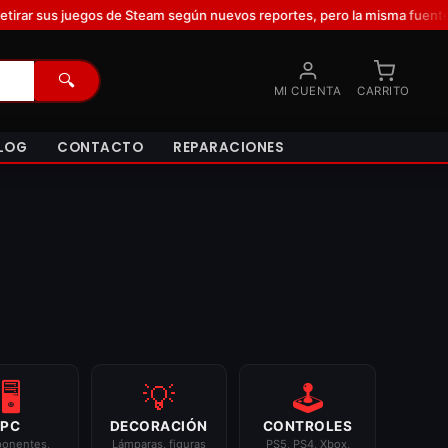
sus juegos de Steam según nuevos reportes, pero la misma fuente que l
🔍
MI CUENTA
CARRITO
LOG
CONTACTO
REPARACIONES
🖥️
💡
🕹️
PC
DECORACIÓN
CONTROLES
onentes,
Lámparas, figuras
PS5, PS4, Xbox,