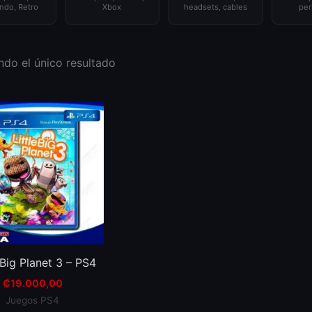
ndo, Retro
Xbox
headsets, cables
per
do el único resultado
 Big Planet 3 – PS4
₡
19.000,00
Juegos PS4