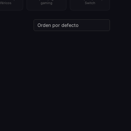
iféricos
gaming
Switch