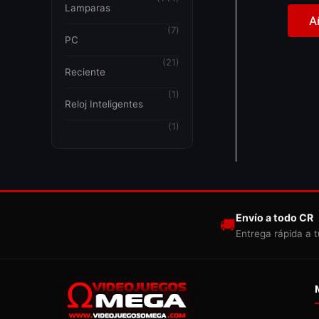
Lamparas
A
(7)
PC
(21)
Reciente
(1)
Reloj Inteligentes
(1)
Envío a todo CR
🚚
Entrega rápida a t