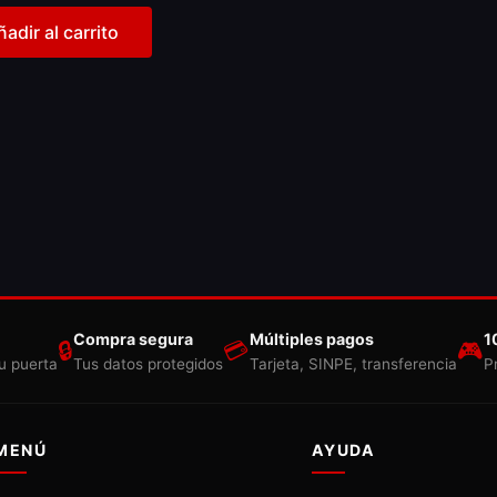
ñadir al carrito
Compra segura
Múltiples pagos
1
🔒
💳
🎮
u puerta
Tus datos protegidos
Tarjeta, SINPE, transferencia
P
MENÚ
AYUDA