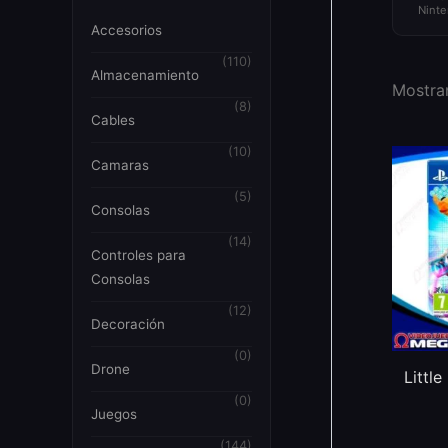
Ninte
Accesorios
(110)
Almacenamiento
Mostran
(8)
Cables
(10)
Camaras
(5)
Consolas
(14)
Controles para
Consolas
(12)
Decoración
(0)
Drone
Little
(0)
Juegos
(144)