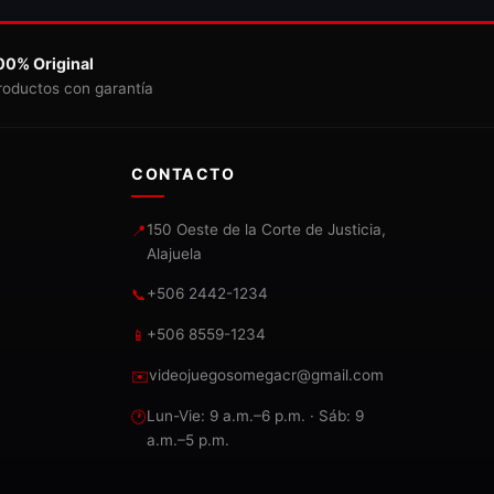
00% Original
roductos con garantía
CONTACTO
150 Oeste de la Corte de Justicia,
📍
Alajuela
+506 2442-1234
📞
+506 8559-1234
📱
videojuegosomegacr@gmail.com
✉️
Lun-Vie: 9 a.m.–6 p.m. · Sáb: 9
🕐
a.m.–5 p.m.