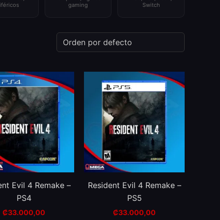
iféricos
gaming
Switch
ent Evil 4 Remake –
Resident Evil 4 Remake –
PS4
PS5
₡
33.000,00
₡
33.000,00