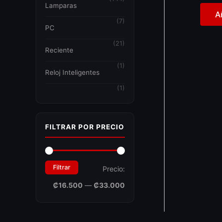
Lamparas
A
(7)
PC
(21)
Reciente
(1)
Reloj Inteligentes
(1)
FILTRAR POR PRECIO
Filtrar
Precio:
₡16.500
—
₡33.000