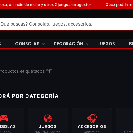
ndie de nicho y otros 2 juegos en agosto
Xbox podría retirar s
•
S
CONSOLAS
DECORACIÓN
JUEGOS
B
Productos etiquetados “4”
ORÁ POR CATEGORÍA
🎮
💿
🎧
NSOLAS
JUEGOS
ACCESORIOS
5, Xbox,
PS5, PS4, Switch,
Controles,
Comp