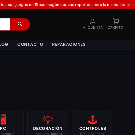
us juegos de Steam según nuevos reportes, pero la misma fuente que lo
🔍
MI CUENTA
CARRITO
LOG
CONTACTO
REPARACIONES
🖥️
💡
🕹️
PC
DECORACIÓN
CONTROLES
onentes,
Lámparas, figuras
PS5, PS4, Xbox,