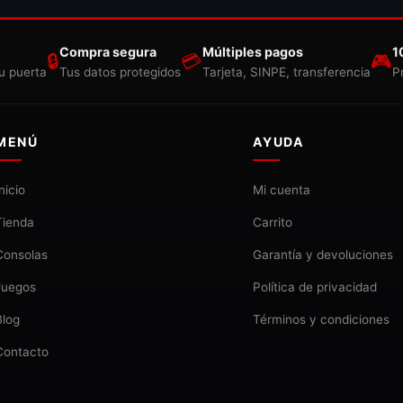
Compra segura
Múltiples pagos
1
🔒
💳
🎮
u puerta
Tus datos protegidos
Tarjeta, SINPE, transferencia
P
MENÚ
AYUDA
Inicio
Mi cuenta
Tienda
Carrito
Consolas
Garantía y devoluciones
Juegos
Política de privacidad
Blog
Términos y condiciones
Contacto