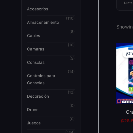
Ninte
Accesorios
(110)
Almacenamiento
Showing
(8)
Cables
(10)
Camaras
¡Of
(5)
Consolas
(14)
Controles para
Consolas
(12)
Decoración
(0)
Drone
Cr
(0)
₡
28.
Juegos
(144)