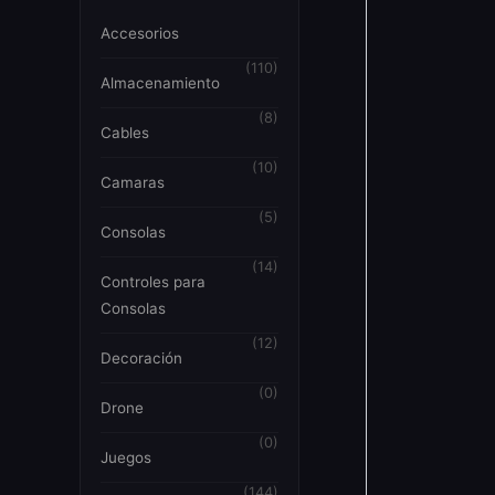
Accesorios
(110)
Almacenamiento
(8)
Cables
(10)
Camaras
(5)
Consolas
(14)
Controles para
Consolas
(12)
Decoración
(0)
Drone
(0)
Juegos
(144)