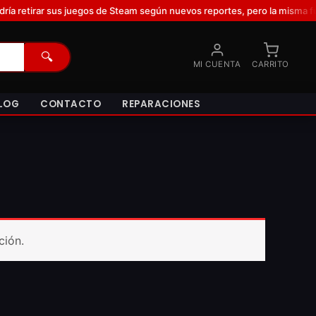
irar sus juegos de Steam según nuevos reportes, pero la misma fuente 
🔍
MI CUENTA
CARRITO
LOG
CONTACTO
REPARACIONES
ción.