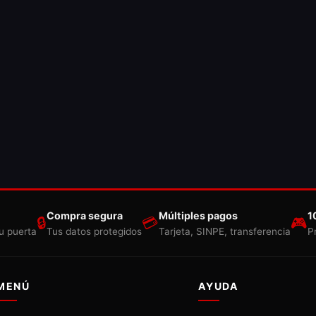
Compra segura
Múltiples pagos
1
🔒
💳
🎮
u puerta
Tus datos protegidos
Tarjeta, SINPE, transferencia
P
MENÚ
AYUDA