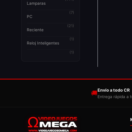
Lamparas
(7)
PC
(21)
Reciente
(1)
Reloj Inteligentes
(1)
Envío a todo CR
🚚
Entrega rápida a t