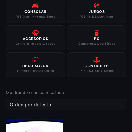
🎮
💿
CONSOLAS
JUEGOS
PS5, Xbox, Nintendo, Retro
PS5, PS4, Switch, Xbox
🎧
🖥️
ACCESORIOS
PC
Controles, headsets, cables
Componentes, periféricos
💡
🕹️
DECORACIÓN
CONTROLES
Lámparas, figuras gaming
PS5, PS4, Xbox, Switch
Mostrando el único resultado