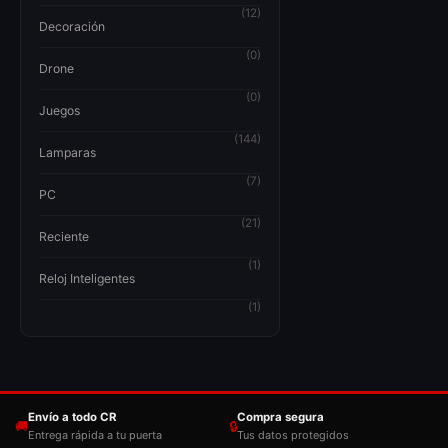
(12)
Decoración
(0)
Drone
(0)
Juegos
(144)
Lamparas
(7)
PC
(21)
Reciente
(1)
Reloj Inteligentes
(1)
Envío a todo CR
Compra segura
🚚
🔒
Entrega rápida a tu puerta
Tus datos protegidos