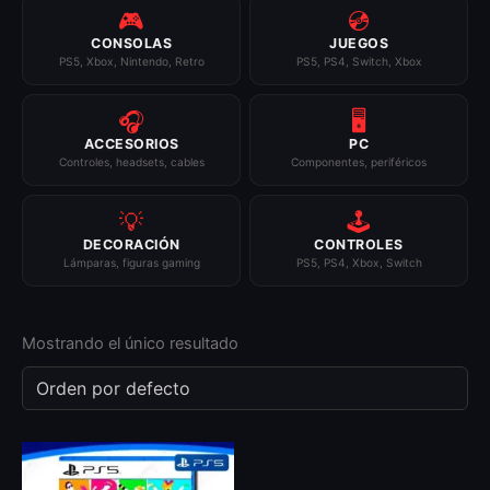
🎮
💿
CONSOLAS
JUEGOS
PS5, Xbox, Nintendo, Retro
PS5, PS4, Switch, Xbox
🎧
🖥️
ACCESORIOS
PC
Controles, headsets, cables
Componentes, periféricos
💡
🕹️
DECORACIÓN
CONTROLES
Lámparas, figuras gaming
PS5, PS4, Xbox, Switch
Mostrando el único resultado