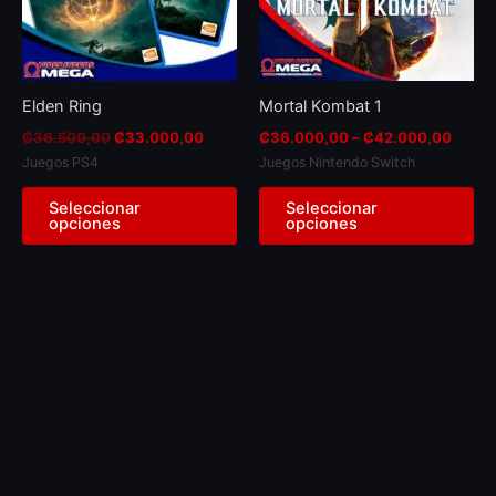
The
Th
options
op
may
ma
be
be
Elden Ring
Mortal Kombat 1
chosen
ch
₡
36.500,00
₡
33.000,00
₡
36.000,00
–
₡
42.000,00
on
on
Juegos PS4
Juegos Nintendo Switch
the
th
product
pr
Seleccionar
Seleccionar
opciones
opciones
page
pa