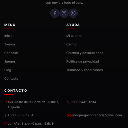
con envío a todo el país.
MENÚ
AYUDA
Inicio
Mi cuenta
Tienda
Carrito
Consolas
Garantía y devoluciones
Juegos
Política de privacidad
Blog
Términos y condiciones
Contacto
CONTACTO
150 Oeste de la Corte de Justicia,
+506 2442-1234
📍
📞
Alajuela
+506 8559-1234
videojuegosomegacr@gmail.com
📱
✉️
Lun-Vie: 9 a.m.–6 p.m. · Sáb: 9
🕐