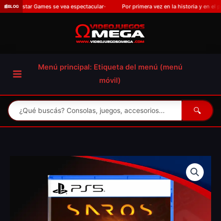
Omitir
Games se vea espectacular
Por primera vez en la historia y en el peor momento
📰
BLOG
•
e
ir
al
contenido
Menú principal: Etiqueta del menú (menú
móvil)
🔍