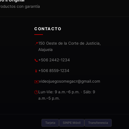
roductos con garantía
CONTACTO
150 Oeste de la Corte de Justicia,
📍
Alajuela
+506 2442-1234
📞
+506 8559-1234
📱
videojuegosomegacr@gmail.com
✉️
Lun-Vie: 9 a.m.–6 p.m. · Sáb: 9
🕐
a.m.–5 p.m.
Tarjeta
SINPE Móvil
Transferencia