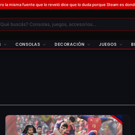
sma fuente que lo reveló dice que lo duda porque Steam es donde más v
S
CONSOLAS
DECORACIÓN
JUEGOS
B