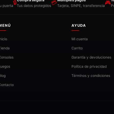
🔒
💳
🎮
u puerta
Tus datos protegidos
Tarjeta, SINPE, transferencia
P
MENÚ
AYUDA
Inicio
Mi cuenta
Tienda
Carrito
Consolas
Garantía y devoluciones
Juegos
Política de privacidad
Blog
Términos y condiciones
Contacto