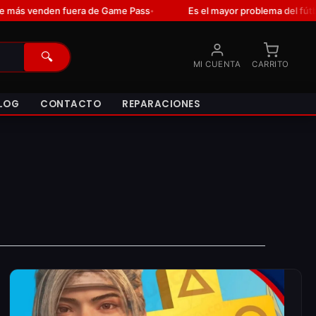
enden fuera de Game Pass
Es el mayor problema del fútbol desde
•
🔍
MI CUENTA
CARRITO
LOG
CONTACTO
REPARACIONES