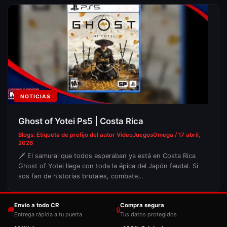
NOTICIAS
Ghost of Yotei Ps5 | Costa Rica
Blogs: Etiqueta de prefijo del autor
VideoJuegosOmega
/
17 abril,
2026
🗡️ El samurai que todos esperaban ya está en Costa Rica
Ghost of Yotei llega con toda la épica del Japón feudal. Si
sos fan de historias brutales, combate…
Envío a todo CR
Compra segura
🚚
🔒
Entrega rápida a tu puerta
Tus datos protegidos