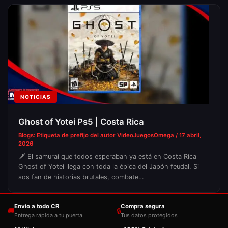
NOTICIAS
Ghost of Yotei Ps5 | Costa Rica
Blogs: Etiqueta de prefijo del autor
VideoJuegosOmega
/
17 abril,
2026
🗡️ El samurai que todos esperaban ya está en Costa Rica
Ghost of Yotei llega con toda la épica del Japón feudal. Si
sos fan de historias brutales, combate…
Envío a todo CR
Compra segura
🚚
🔒
Entrega rápida a tu puerta
Tus datos protegidos