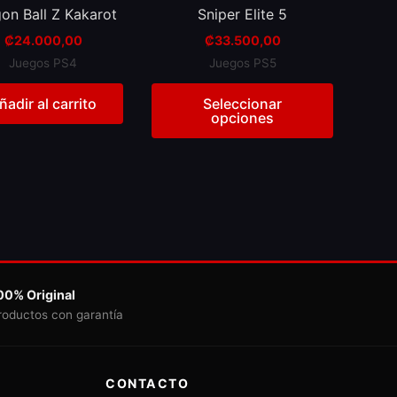
be
on Ball Z Kakarot
Sniper Elite 5
chosen
₡
24.000,00
₡
33.500,00
on
Juegos PS4
Juegos PS5
the
product
ñadir al carrito
Seleccionar
opciones
page
00% Original
roductos con garantía
CONTACTO