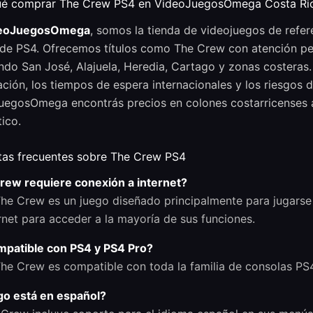
ué comprar The Crew PS4 en VideoJuegosOmega Costa Ri
eoJuegosOmega
, somos la tienda de videojuegos de refer
de PS4. Ofrecemos títulos como The Crew con atención pers
ndo San José, Alajuela, Heredia, Cartago y zonas costeras
ción, los tiempos de espera internacionales y los riesgos 
uegosOmega encontrás precios en colones costarricenses 
ico.
tas frecuentes sobre The Crew PS4
rew requiere conexión a internet?
The Crew es un juego diseñado principalmente para jugarse 
rnet para acceder a la mayoría de sus funciones.
mpatible con PS4 y PS4 Pro?
The Crew es compatible con toda la familia de consolas PS
go está en español?