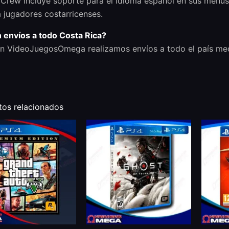
Crew incluye soporte para el idioma español en sus menús 
 jugadores costarricenses.
 envíos a todo Costa Rica?
en VideoJuegosOmega realizamos envíos a todo el país medi
tos relacionados