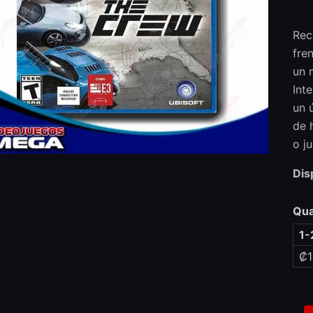
Rec
fre
un 
Int
un 
de 
o j
Dis
Qua
1-
₡