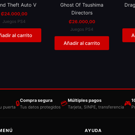
nd Theft Auto V
Ghost Of Tsushima
Drag
Directors
₡
24.000,00
Juegos PS4
₡
26.000,00
Juegos PS4
ñadir al carrito
A
Añadir al carrito
Compra segura
Múltiples pagos
1
🔒
💳
🎮
u puerta
Tus datos protegidos
Tarjeta, SINPE, transferencia
P
MENÚ
AYUDA