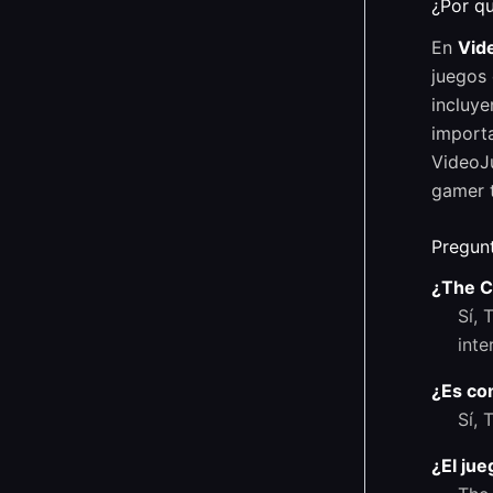
¿Por q
En
Vid
juegos 
incluye
importa
VideoJ
gamer t
Pregun
¿The C
Sí, 
inte
¿Es co
Sí, 
¿El jue