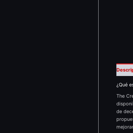
Descri
¿Qué e
The Cre
disponi
de dece
propues
mejorar