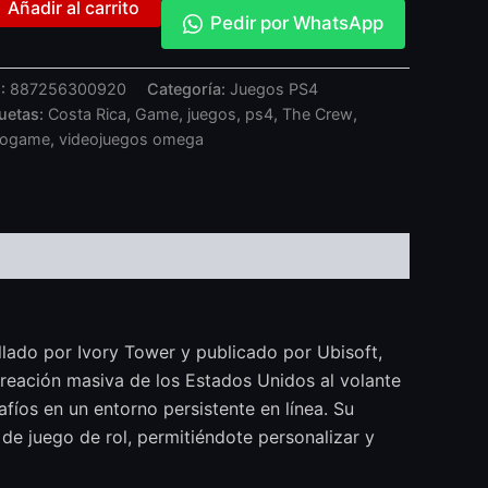
Añadir al carrito
Pedir por WhatsApp
:
887256300920
Categoría:
Juegos PS4
quetas:
Costa Rica
,
Game
,
juegos
,
ps4
,
The Crew
,
eogame
,
videojuegos omega
lado por Ivory Tower y publicado por Ubisoft,
ecreación masiva de los Estados Unidos al volante
fíos en un entorno persistente en línea. Su
e juego de rol, permitiéndote personalizar y