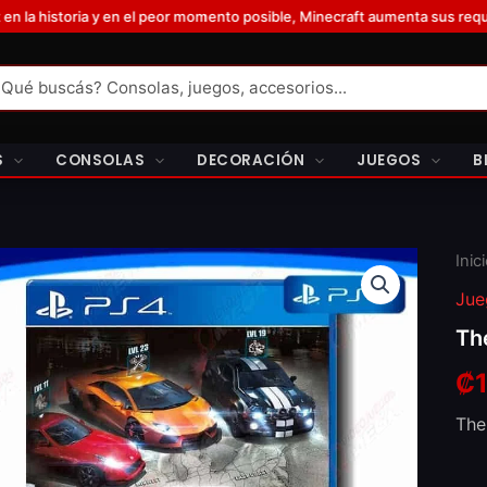
 y en el peor momento posible, Minecraft aumenta sus requisitos y exig
S
CONSOLAS
DECORACIÓN
JUEGOS
B
The
Inic
Cre
Jue
cant
Th
₡
The