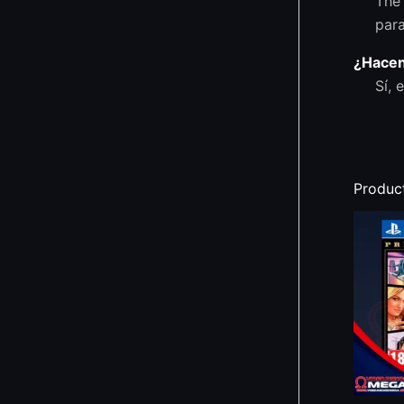
The 
para
¿Hacen
Sí, 
Produc