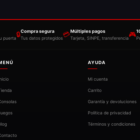
Compra segura
Múltiples pagos
1
🔒
💳
🎮
u puerta
Tus datos protegidos
Tarjeta, SINPE, transferencia
P
MENÚ
AYUDA
Inicio
Mi cuenta
Tienda
Carrito
Consolas
Garantía y devoluciones
Juegos
Política de privacidad
Blog
Términos y condiciones
Contacto