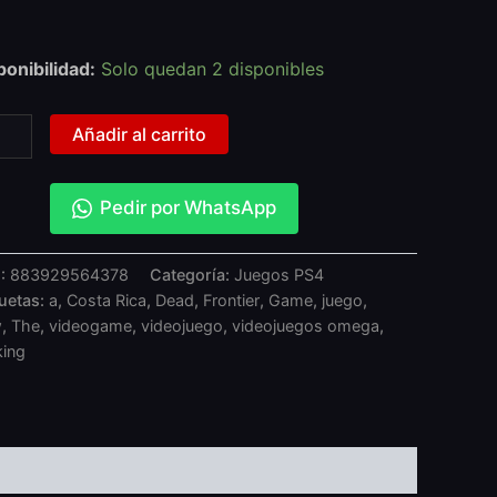
ponibilidad:
Solo quedan 2 disponibles
Añadir al carrito
Pedir por WhatsApp
:
883929564378
Categoría:
Juegos PS4
quetas:
a
,
Costa Rica
,
Dead
,
Frontier
,
Game
,
juego
,
w
,
The
,
videogame
,
videojuego
,
videojuegos omega
,
king