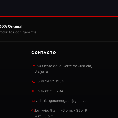
00% Original
roductos con garantía
CONTACTO
150 Oeste de la Corte de Justicia,
📍
Alajuela
+506 2442-1234
📞
+506 8559-1234
📱
videojuegosomegacr@gmail.com
✉️
Lun-Vie: 9 a.m.–6 p.m. · Sáb: 9
🕐
a.m.–5 p.m.