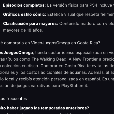
Episodios completos:
La versión física para PS4 incluye
Gráficos estilo cómic:
Estética visual que respeta fielmen
Clasificación para mayores:
Contenido maduro con violen
mayores de 18 años.
ué comprarlo en VideoJuegosOmega en Costa Rica?
eoJuegosOmega
, tienda costarricense especializada en v
ás títulos como The Walking Dead: A New Frontier a precios 
u colección en disco. Comprar en Costa Rica te evita los 
cionales y los costos adicionales de aduanas. Además, al
o local y recibís atención personalizada en español. Es un
cción de juegos narrativos para PlayStation 4.
tas frecuentes
ito haber jugado las temporadas anteriores?