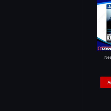
Nee
A