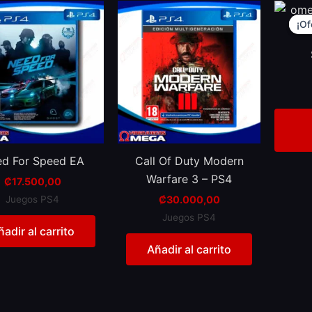
¡Of
¡Of
d For Speed EA
Call Of Duty Modern
Warfare 3 – PS4
₡
17.500,00
Juegos PS4
₡
30.000,00
Juegos PS4
ñadir al carrito
Añadir al carrito