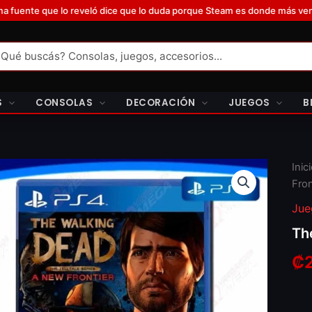
reveló dice que lo duda porque Steam es donde más venden fuera de Gam
S
CONSOLAS
DECORACIÓN
JUEGOS
B
The
Inic
Walk
Fron
Dea
A
Jue
Ne
Th
Fron
cant
₡