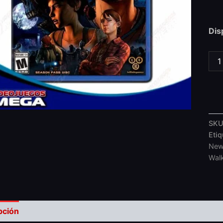
Dis
SKU
Eti
Ne
Wal
pción
Valoraciones (0)