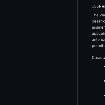
¿Qué e
The Wal
desarro
asumen 
apocali
anterio
permite
Caracte