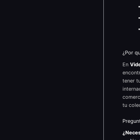
¿Por q
En
Vid
encontr
tener t
interna
comerci
tu cole
Pregun
¿Neces