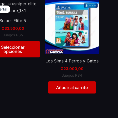
This
erta!
erta!
product
has
Sniper Elite 5
multiple
₡
33.500,00
variants.
Juegos PS5
The
options
Seleccionar
may
opciones
be
Los Sims 4 Perros y Gatos
chosen
₡
23.000,00
on
Juegos PS4
the
product
Añadir al carrito
page