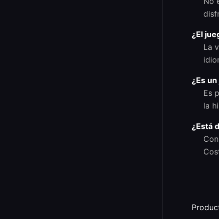
No e
disf
¿El jue
La v
idio
¿Es un 
Es p
la h
¿Está 
Con
Cost
Produc