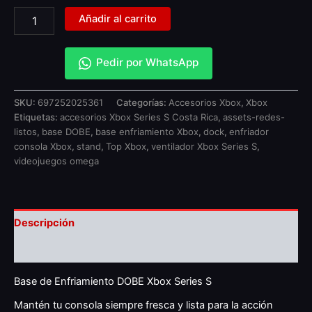
Añadir al carrito
Pedir por WhatsApp
SKU:
697252025361
Categorías:
Accesorios Xbox
,
Xbox
Etiquetas:
accesorios Xbox Series S Costa Rica
,
assets-redes-
listos
,
base DOBE
,
base enfriamiento Xbox
,
dock
,
enfriador
consola Xbox
,
stand
,
Top Xbox
,
ventilador Xbox Series S
,
videojuegos omega
Descripción
Valoraciones (0)
Base de Enfriamiento DOBE Xbox Series S
Mantén tu consola siempre fresca y lista para la acción