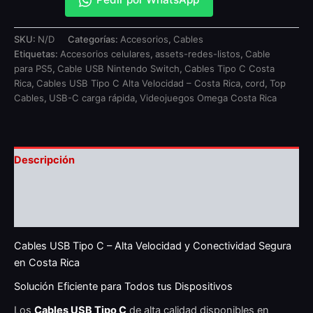
SKU:
N/D
Categorías:
Accesorios
,
Cables
Etiquetas:
Accesorios celulares
,
assets-redes-listos
,
Cable
para PS5
,
Cable USB Nintendo Switch
,
Cables Tipo C Costa
Rica
,
Cables USB Tipo C Alta Velocidad – Costa Rica
,
cord
,
Top
Cables
,
USB-C carga rápida
,
Videojuegos Omega Costa Rica
Descripción
Información adicional
Valoraciones (0)
Cables USB Tipo C – Alta Velocidad y Conectividad Segura
en Costa Rica
Solución Eficiente para Todos tus Dispositivos
Los
Cables USB Tipo C
de alta calidad disponibles en