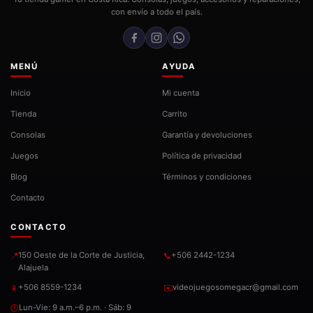
con envío a todo el país.
MENÚ
AYUDA
Inicio
Mi cuenta
Tienda
Carrito
Consolas
Garantía y devoluciones
Juegos
Política de privacidad
Blog
Términos y condiciones
Contacto
CONTACTO
150 Oeste de la Corte de Justicia,
+506 2442-1234
📍
📞
Alajuela
+506 8559-1234
videojuegosomegacr@gmail.com
📱
✉️
Lun-Vie: 9 a.m.–6 p.m. · Sáb: 9
🕐