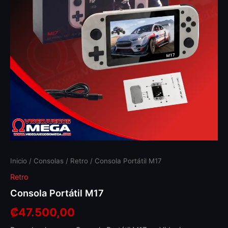
Inicio
/
Consolas
/
Retro
/ Consola Portátil M17
Retro
Consola Portátil M17
₡
47.500,00