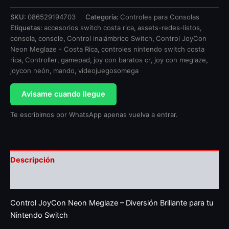
SKU:
086529194703
Categoría:
Controles para Consolas
Etiquetas:
accesorios switch costa rica
,
assets-redes-listos
,
consola
,
console
,
Control inalámbrico Switch
,
Control JoyCon
Neon Meglaze - Costa Rica
,
controles nintendo switch costa
rica
,
Controller
,
gamepad
,
joy con baratos cr
,
joy con meglaze
,
joycon neón
,
mando
,
videojuegosomega
Avisame cuando llegue
Te escribimos por WhatsApp apenas vuelva a entrar.
Descripción
Valoraciones (0)
Control JoyCon Neon Meglaze – Diversión Brillante para tu
Nintendo Switch