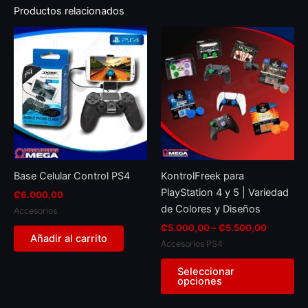
Productos relacionados
Rango
Th
de
pr
precios:
₡5.000,
ha
a
mul
₡5.500,
var
Th
op
ma
be
Base Celular Control PS4
KontrolFreek para
ch
PlayStation 4 y 5 | Variedad
₡
6.000,00
on
de Colores y Diseños
Accesorios
th
₡
5.000,00
–
₡
5.500,00
pr
Añadir al carrito
Accesorios PS4
pa
Seleccionar
opciones