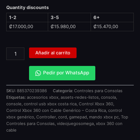
Quantity discounts
1-2
3-5
6+
₡
17.000,00
₡
15.980,00
₡
15.470,00
Añadir al carrito
Pedir por WhatsApp
SKU:
885370239386
Categoría:
Controles para Consolas
Etiquetas:
accesorios xbox
,
assets-redes-listos
,
consola
,
console
,
control usb xbox costa rica
,
Control Xbox 360
,
Control Xbox 360 con Cable Genérico – Costa Rica
,
control
xbox genérico
,
Controller
,
cord
,
gamepad
,
mando xbox pc
,
Top
Controles para Consolas
,
videojuegosomega
,
xbox 360 con
cable