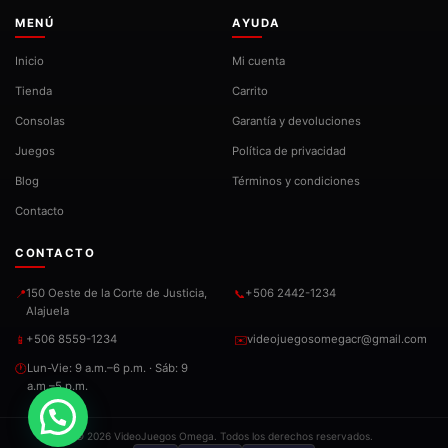
MENÚ
AYUDA
Inicio
Mi cuenta
Tienda
Carrito
Consolas
Garantía y devoluciones
Juegos
Política de privacidad
Blog
Términos y condiciones
Contacto
CONTACTO
150 Oeste de la Corte de Justicia,
+506 2442-1234
📍
📞
Alajuela
+506 8559-1234
videojuegosomegacr@gmail.com
📱
✉️
Lun-Vie: 9 a.m.–6 p.m. · Sáb: 9
🕐
a.m.–5 p.m.
© 2026 VideoJuegos Omega. Todos los derechos reservados.