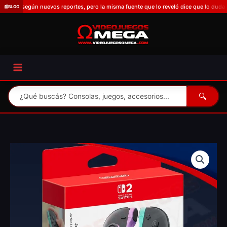
Omitir
gún nuevos reportes, pero la misma fuente que lo reveló dice que lo duda porque S
📰
BLOG
e
ir
al
contenido
🔍
Controles
Joycon
para
Nintendo
Switch
2
|
Morado