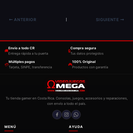
ANTERIOR
SIGUIENTE
Envío a todo CR
Compra segura
🚚
🔒
Entrega rápida a tu puerta
Tus datos protegidos
Múltiples pagos
100% Original
💳
🎮
Tarjeta, SINPE, transferencia
Productos con garantía
Tu tienda gamer en Costa Rica. Consolas, juegos, accesorios y reparaciones,
con envío a todo el país.
MENÚ
AYUDA