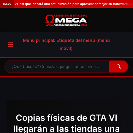
Omitir
VI, así que lanzará una actualización para aprovechar mejor su hardware y que el tít
📰
BLOG
e
ir
al
contenido
Menú principal: Etiqueta del menú (menú
móvil)
🔍
Copias físicas de GTA VI
llegarán a las tiendas una