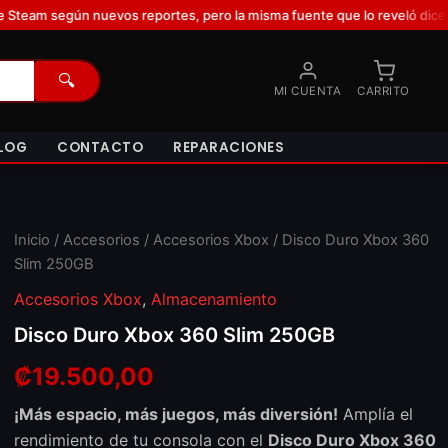
tes, pero la misma fuente que lo reveló dice que lo duda porque Steam
🔍
MI CUENTA
CARRITO
LOG
CONTACTO
REPARACIONES
Disco
Inicio
/
Accesorios
/
Accesorios Xbox
/ Disco Duro Xbox 360
Duro
Slim 250GB
Xbox
360
Accesorios Xbox
,
Almacenamiento
Slim
Disco Duro Xbox 360 Slim 250GB
250GB
cantidad
₡
19.500,00
¡Más espacio, más juegos, más diversión!
Amplía el
rendimiento de tu consola con el
Disco Duro Xbox 360