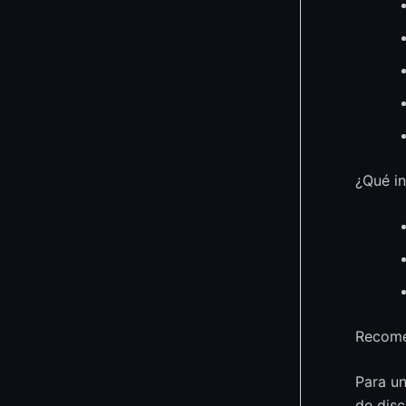
¿Qué in
Recome
Para un
de disc