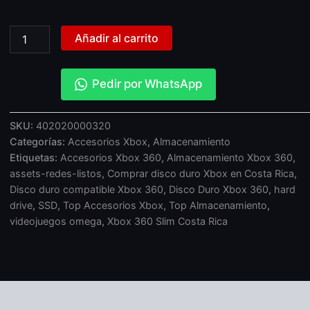
Añadir al carrito
Pedir por WhatsApp
SKU:
402020000320
Categorías:
Accesorios Xbox
,
Almacenamiento
Etiquetas:
Accesorios Xbox 360
,
Almacenamiento Xbox 360
,
assets-redes-listos
,
Comprar disco duro Xbox en Costa Rica
,
Disco duro compatible Xbox 360
,
Disco Duro Xbox 360
,
hard
drive
,
SSD
,
Top Accesorios Xbox
,
Top Almacenamiento
,
videojuegos omega
,
Xbox 360 Slim Costa Rica