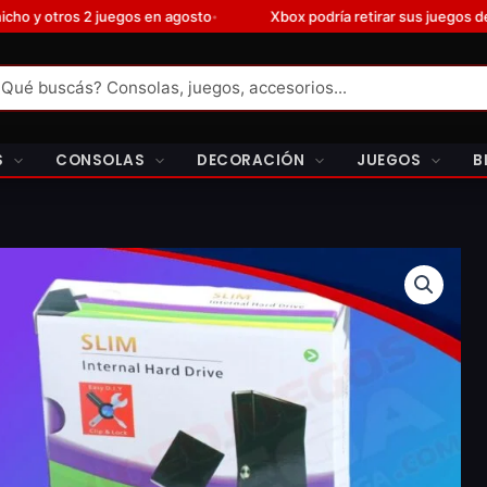
to
Xbox podría retirar sus juegos de Steam según nuevos repor
•
S
CONSOLAS
DECORACIÓN
JUEGOS
B