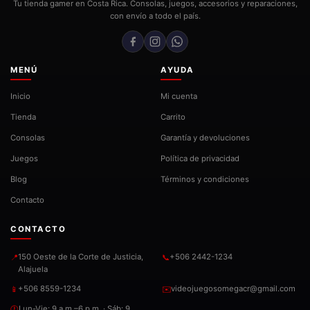
Tu tienda gamer en Costa Rica. Consolas, juegos, accesorios y reparaciones,
con envío a todo el país.
MENÚ
AYUDA
Inicio
Mi cuenta
Tienda
Carrito
Consolas
Garantía y devoluciones
Juegos
Política de privacidad
Blog
Términos y condiciones
Contacto
CONTACTO
150 Oeste de la Corte de Justicia,
+506 2442-1234
📍
📞
Alajuela
+506 8559-1234
videojuegosomegacr@gmail.com
📱
✉️
Lun-Vie: 9 a.m.–6 p.m. · Sáb: 9
🕐