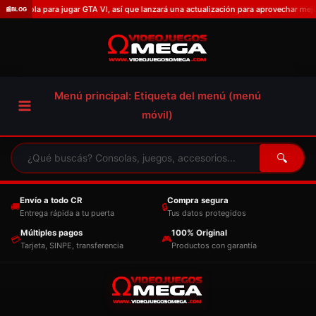
Omitir
r consola para jugar GTA VI, así que lanzará una actualización para aprovechar mejor
📰
BLOG
e
ir
al
contenido
Menú principal: Etiqueta del menú (menú
móvil)
🔍
Envío a todo CR
Compra segura
🚚
🔒
Entrega rápida a tu puerta
Tus datos protegidos
Múltiples pagos
100% Original
💳
🎮
Tarjeta, SINPE, transferencia
Productos con garantía