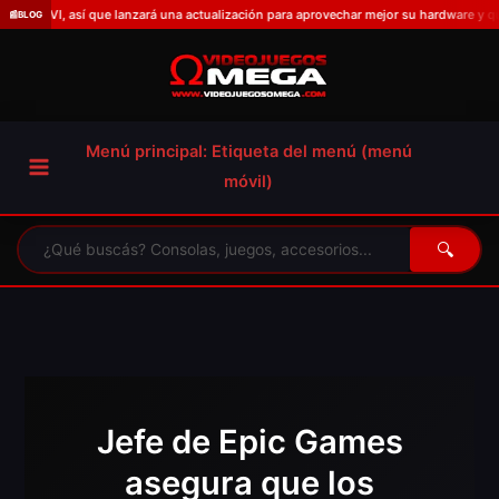
Omitir
, así que lanzará una actualización para aprovechar mejor su hardware y que el títu
📰
BLOG
e
ir
al
contenido
Menú principal: Etiqueta del menú (menú
móvil)
🔍
Jefe de Epic Games
asegura que los