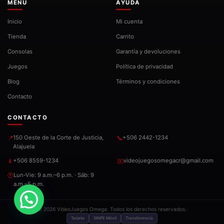
MENÚ
AYUDA
Inicio
Mi cuenta
Tienda
Carrito
Consolas
Garantía y devoluciones
Juegos
Política de privacidad
Blog
Términos y condiciones
Contacto
CONTACTO
150 Oeste de la Corte de Justicia,
+506 2442-1234
📍
📞
Alajuela
+506 8559-1234
videojuegosomegacr@gmail.com
📱
✉️
Lun-Vie: 9 a.m.–6 p.m. · Sáb: 9
🕐
a.m.–5 p.m.
© 2026 VideoJuegos Omega. Todos los derechos reservados.
Tarjeta
SINPE Móvil
Transferencia