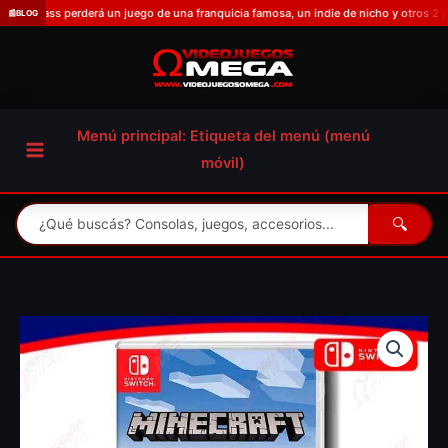
Omitir
perderá un juego de una franquicia famosa, un indie de nicho y otros 2 juegos en 
📰
BLOG
e
ir
al
contenido
Menú principal: Etiqueta del menú (menú
móvil)
🔍