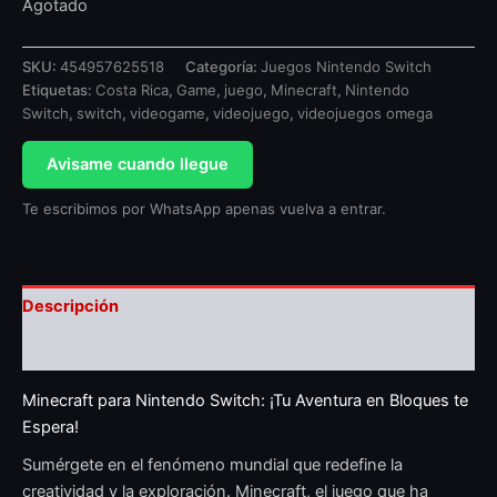
Agotado
SKU:
454957625518
Categoría:
Juegos Nintendo Switch
Etiquetas:
Costa Rica
,
Game
,
juego
,
Minecraft
,
Nintendo
Switch
,
switch
,
videogame
,
videojuego
,
videojuegos omega
Avisame cuando llegue
Te escribimos por WhatsApp apenas vuelva a entrar.
Descripción
Valoraciones (0)
Minecraft para Nintendo Switch: ¡Tu Aventura en Bloques te
Espera!
Sumérgete en el fenómeno mundial que redefine la
creatividad y la exploración. Minecraft, el juego que ha