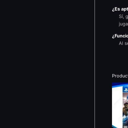
¿Es ap
Sí, 
juga
¿Funci
Al s
Produc