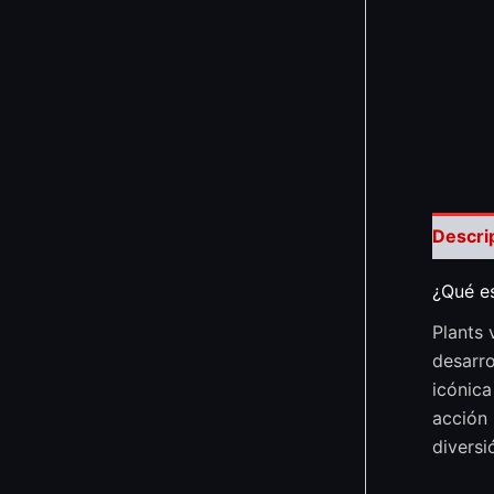
Descri
¿Qué es
Plants 
desarro
icónica
acción 
diversió