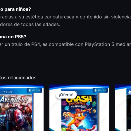
to para niños?
gracias a su estética caricaturesca y contenido sin violenc
dores de todas las edades.
ona en PS5?
er un título de PS4, es compatible con PlayStation 5 media
tos relacionados
El
El
precio
precio
¡Oferta!
¡Oferta!
original
actual
era:
es:
.
.
₡28.500,00
₡27.000,00