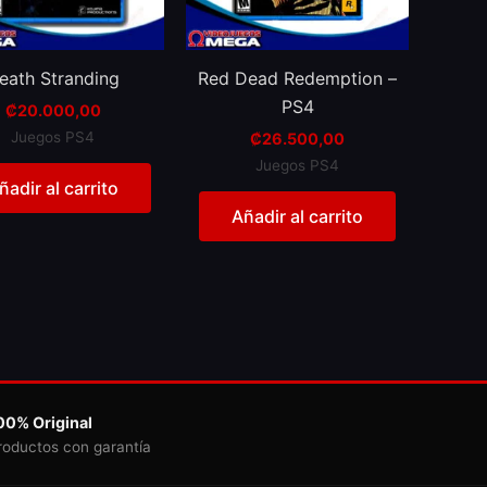
eath Stranding
Red Dead Redemption –
PS4
₡
20.000,00
Juegos PS4
₡
26.500,00
Juegos PS4
ñadir al carrito
Añadir al carrito
00% Original
roductos con garantía