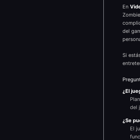
En
Vid
Zombies
complic
del gam
persona
Si está
entrete
Pregun
¿El jue
Plan
del 
¿Se pue
El j
func