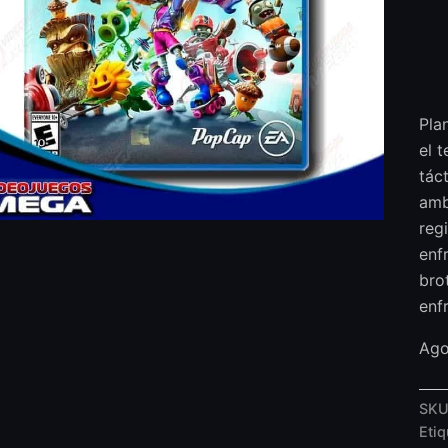
Pla
el 
tác
amb
reg
enf
bro
enf
Ago
SKU
Eti