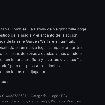
nts vs. Zombies: La Batalla de Neighborville coge
testigo de la magia y el encanto de la acción
tica de la serie Garden Warfare en un título
ientado en un nuevo lugar compuesto por tres
iones llenas de zonas alocadas y más donde el
rentamiento entre flora y muertos vivientes “ha
tado” para dar paso a trepidantes
rentamientos multijugador.
tado
:
014633738681
Categoría:
Juegos PS4
quetas:
Costa Rica
,
Game
,
juego
,
Plants vs. Zombies: