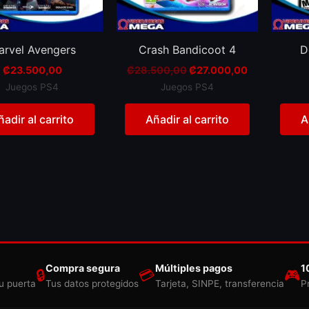
arvel Avengers
Crash Bandicoot 4
D
₡
23.500,00
₡
28.500,00
₡
27.000,00
Juegos PS4
Juegos PS4
ñadir al carrito
Añadir al carrito
A
Compra segura
Múltiples pagos
1
🔒
💳
🎮
u puerta
Tus datos protegidos
Tarjeta, SINPE, transferencia
P