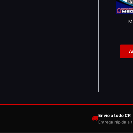
M
A
Envío a todo CR
🚚
Entrega rápida a t