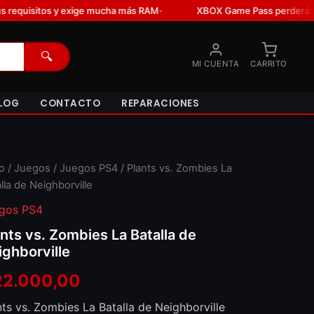
ge mucha más RAM
XBOX Game Pass perderá un juego de una franqu
•
🔍
MI CUENTA
CARRITO
LOG
CONTACTO
REPARACIONES
io
/
Juegos
/
Juegos PS4
/ Plants vs. Zombies La
lla de Neighborville
gos PS4
ants vs. Zombies La Batalla de
ighborville
22.000,00
nts vs. Zombies La Batalla de Neighborville