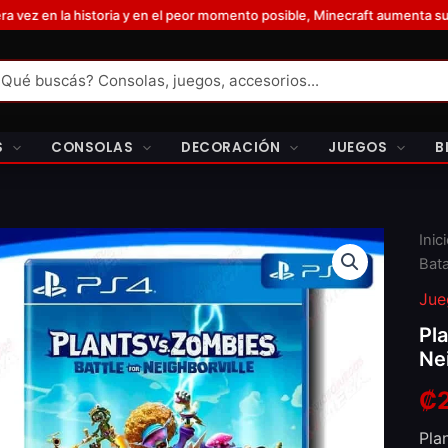
a y en el peor momento posible, Minecraft aumenta sus requisitos y exi
S
CONSOLAS
DECORACIÓN
JUEGOS
B
Inic
Bata
Jue
Pl
Ne
₡
Pla