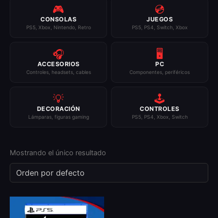
🎮
💿
CONSOLAS
JUEGOS
PS5, Xbox, Nintendo, Retro
PS5, PS4, Switch, Xbox
🎧
🖥️
ACCESORIOS
PC
Controles, headsets, cables
Componentes, periféricos
💡
🕹️
DECORACIÓN
CONTROLES
Lámparas, figuras gaming
PS5, PS4, Xbox, Switch
Mostrando el único resultado