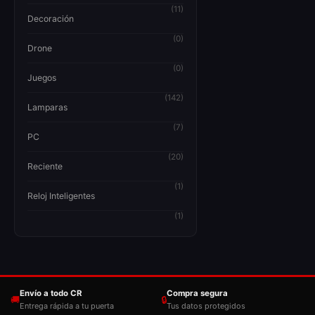
(11)
Decoración
(0)
Drone
(0)
Juegos
(142)
Lamparas
(7)
PC
(20)
Reciente
(1)
Reloj Inteligentes
(1)
Envío a todo CR
Compra segura
🚚
🔒
Entrega rápida a tu puerta
Tus datos protegidos