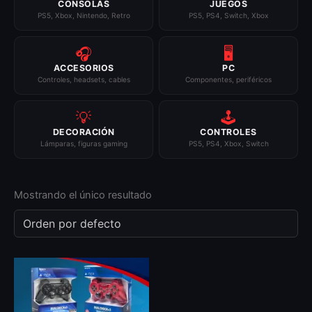
CONSOLAS
JUEGOS
PS5, Xbox, Nintendo, Retro
PS5, PS4, Switch, Xbox
🎧
🖥️
ACCESORIOS
PC
Controles, headsets, cables
Componentes, periféricos
💡
🕹️
DECORACIÓN
CONTROLES
Lámparas, figuras gaming
PS5, PS4, Xbox, Switch
Mostrando el único resultado