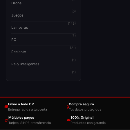
Drone
(0)
Juegos
(143)
Lamparas
(7)
PC
(21)
Reciente
(1)
Reloj Inteligentes
(1)
Envío a todo CR
Compra segura
🚚
🔒
Entrega rápida a tu puerta
Tus datos protegidos
Múltiples pagos
100% Original
💳
🎮
Tarjeta, SINPE, transferencia
Productos con garantía