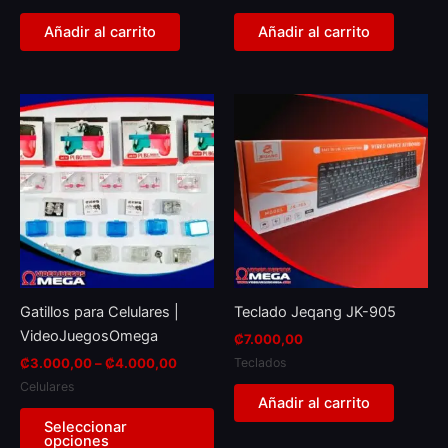
Añadir al carrito
Añadir al carrito
Price
This
range:
product
₡3.000,00
through
has
₡4.000,00
multiple
variants.
The
options
may
be
Gatillos para Celulares |
Teclado Jeqang JK-905
chosen
VideoJuegosOmega
₡
7.000,00
on
Teclados
₡
3.000,00
–
₡
4.000,00
the
Celulares
product
Añadir al carrito
page
Seleccionar
opciones