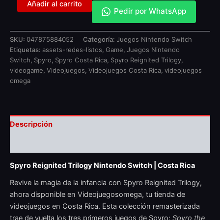
Añadir al carrito
Pedir por WhatsApp
SKU:
047875884052
Categoría:
Juegos Nintendo Switch
Etiquetas:
assets-redes-listos
,
Game
,
Juegos Nintendo
Switch
,
Spyro
,
Spyro Costa Rica
,
Spyro Reignited Trilogy
,
videogame
,
Videojuegos
,
Videojuegos Costa Rica
,
videojuegos
omega
Descripción
Valoraciones (0)
Spyro Reignited Trilogy Nintendo Switch | Costa Rica
Revive la magia de la infancia con Spyro Reignited Trilogy,
ahora disponible en Videojuegosomega, tu tienda de
videojuegos en Costa Rica. Esta colección remasterizada
trae de vuelta los tres primeros juegos de Spyro:
Spyro the