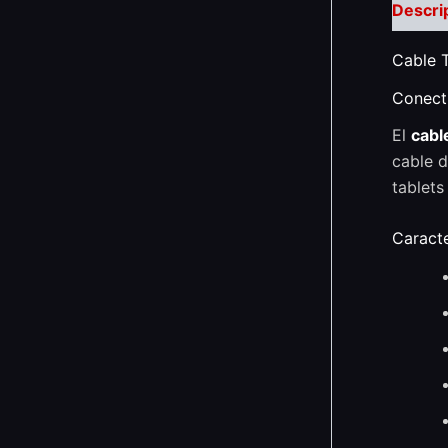
Descri
Cable T
Conecti
El
cabl
cable d
tablets
Caracte