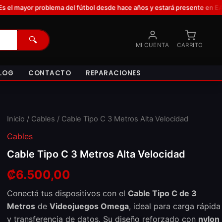
l desde hace años y estará presente en EA Sports FC 27. Una nueva mecán
🔍
MI CUENTA
CARRITO
LOG
CONTACTO
REPARACIONES
Cable
Inicio
/
Cables
/ Cable Tipo C 3 Metros Alta Velocidad
Tipo
Cables
C
3
Cable Tipo C 3 Metros Alta Velocidad
Metros
Alta
₡
6.500,00
Velocidad
cantidad
Conectá tus dispositivos con el
Cable Tipo C de 3
Metros
de
Videojuegos Omega
, ideal para carga rápida
y transferencia de datos. Su diseño reforzado con
nylon