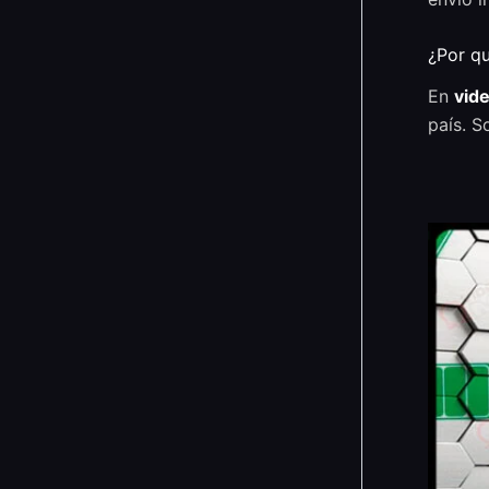
¿Por q
En
vid
país. S