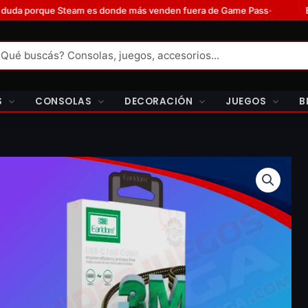
e más venden fuera de Game Pass
Es el mayor problema del fútbo
•
S
CONSOLAS
DECORACIÓN
JUEGOS
B