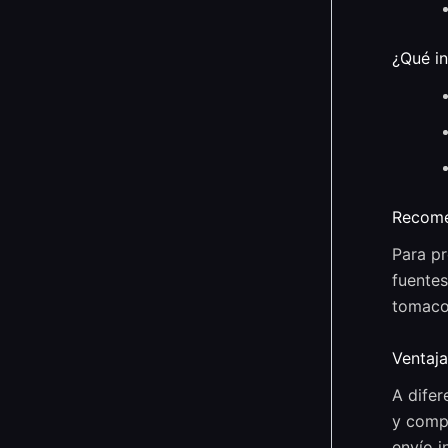
¿Qué in
Recome
Para pr
fuentes
tomacor
Ventaja
A difer
y compa
envío i