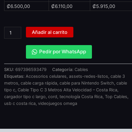
₡
6.500,00
₡
6.110,00
₡
5.915,00
Añadir al carrito
Pedir por WhatsApp
SKU:
697396593479
Categoría:
Cables
Etiquetas:
Accesorios celulares
,
assets-redes-listos
,
cable 3
metros
,
cable carga rápida
,
cable para Nintendo Switch
,
cable
tipo c
,
Cable Tipo C 3 Metros Alta Velocidad – Costa Rica
,
cargador tipo c largo
,
cord
,
tecnología Costa Rica
,
Top Cables
,
usb c costa rica
,
videojuegos omega