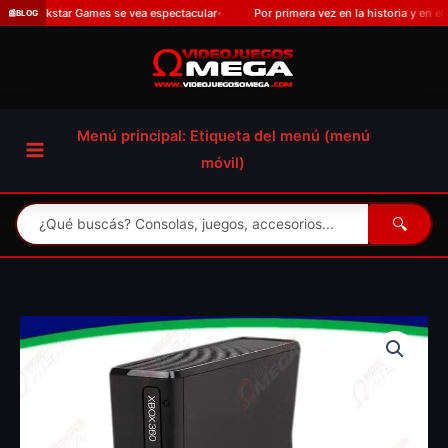
Omitir
r Games se vea espectacular
Por primera vez en la historia y en el peor mome
📰
BLOG
•
e
ir
al
contenido
Menú principal: Etiqueta del menú (menú
móvil)
🔍