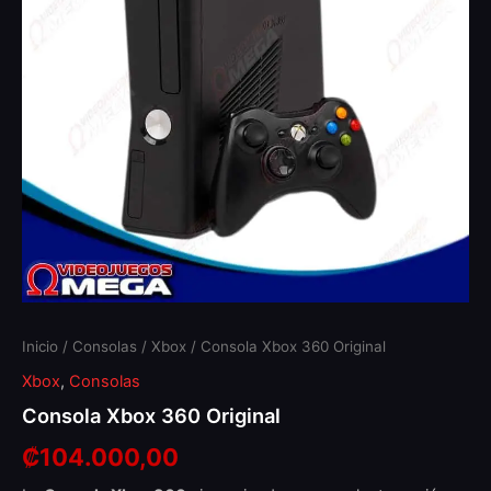
Inicio
/
Consolas
/
Xbox
/ Consola Xbox 360 Original
Xbox
,
Consolas
Consola Xbox 360 Original
₡
104.000,00