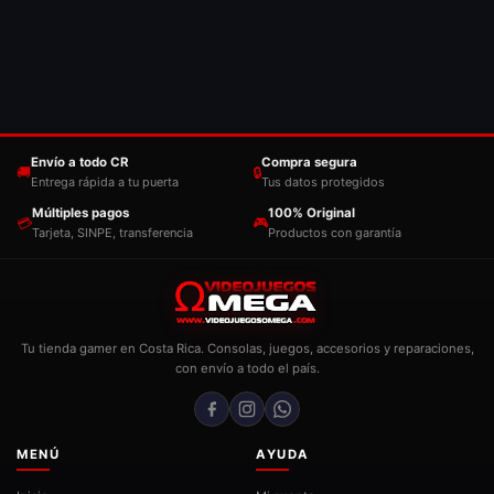
Envío a todo CR
Compra segura
🚚
🔒
Entrega rápida a tu puerta
Tus datos protegidos
Múltiples pagos
100% Original
💳
🎮
Tarjeta, SINPE, transferencia
Productos con garantía
Tu tienda gamer en Costa Rica. Consolas, juegos, accesorios y reparaciones,
con envío a todo el país.
MENÚ
AYUDA