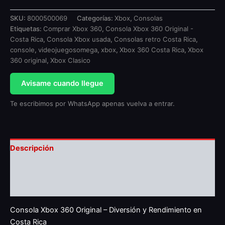
SKU:
8000500069
Categorías:
Xbox
,
Consolas
Etiquetas:
Comprar Xbox 360
,
Consola Xbox 360 Original -
Costa Rica
,
Consola Xbox usada
,
Consolas retro Costa Rica
,
console
,
videojuegosomega
,
xbox
,
Xbox 360 Costa Rica
,
Xbox
360 original
,
Xbox Clasico
Avisame cuando llegue
Te escribimos por WhatsApp apenas vuelva a entrar.
Descripción
Información adicional
Valoraciones (0)
Consola Xbox 360 Original – Diversión y Rendimiento en
Costa Rica